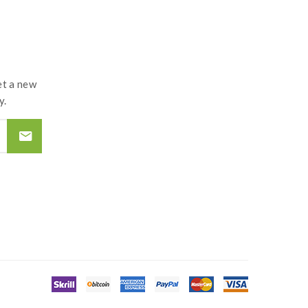
t a new
y.