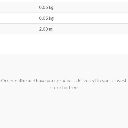
0,05 kg
0,05
kg
2,00 ml
Order online and have your products delivered to your closest
store for free