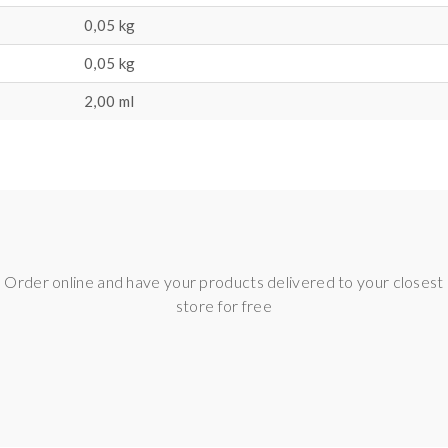
0,05 kg
0,05
kg
2,00 ml
Order online and have your products delivered to your closest
store for free