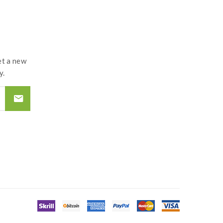
t a new
y.