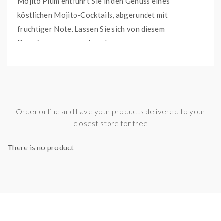
Mojito Plum entführt Sie in den Genuss eines
köstlichen Mojito-Cocktails, abgerundet mit
fruchtiger Note. Lassen Sie sich von diesem
Dampfgenuss verzaubern!
E-Zigaretten Typ:
Einweg
E-Shisha Hersteller:
Flerbar
Nikotinstärke:
Mit Nikotin
Order online and have your products delivered to your
Geschmack:
Limonade/GetränkePflaume
closest store for free
Versandgewicht:
0,05 kg
There is no product
Artikelgewicht:
0,05
kg
Inhalt:
2,00 ml