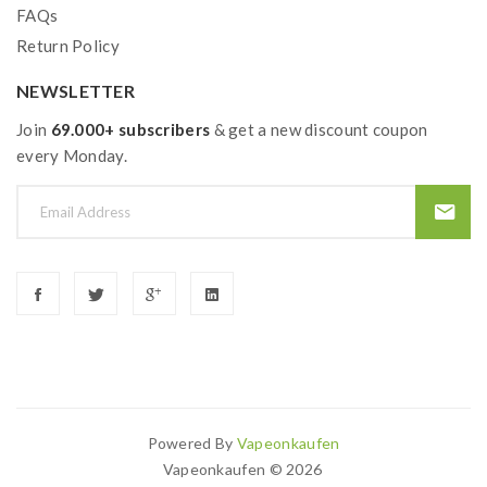
FAQs
Return Policy
NEWSLETTER
Join
69.000+ subscribers
& get a new discount coupon
every Monday.
Powered By
Vapeonkaufen
Vapeonkaufen © 2026
lots Uk
78win
Best Casino Uk
Online Casino Uk
78win
Online Casino
78w