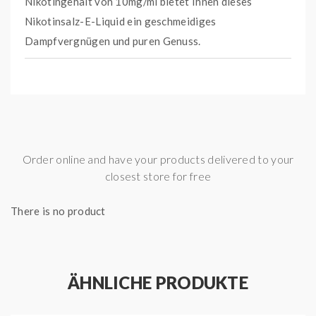
Nikotingehalt von 10mg/ml bietet Ihnen dieses
Nikotinsalz-E-Liquid ein geschmeidiges
Dampfvergnügen und puren Genuss.
Liquid Hersteller:
ELFLIQ
Nikotinsalzstärke:
10mg/ml
Aromaprofil:
Limonade/GetränkeZitrusfrüchteFrüchte
Inhalt:
10,00 ml
Order online and have your products delivered to your
closest store for free
There is no product
ÄHNLICHE PRODUKTE