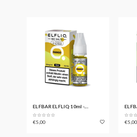
ELFBAR ELFLIQ 10ml -...
ELFBA
€5,00
€5,0