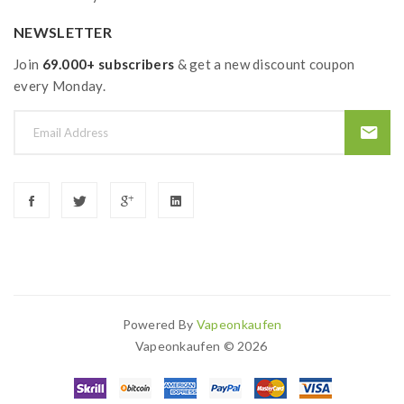
NEWSLETTER
Join
69.000+ subscribers
& get a new discount coupon
every Monday.
Powered By
Vapeonkaufen
Vapeonkaufen © 2026
no Slots Uk
78win
Best Casino Uk
Online Casino Uk
78win
Online Casino