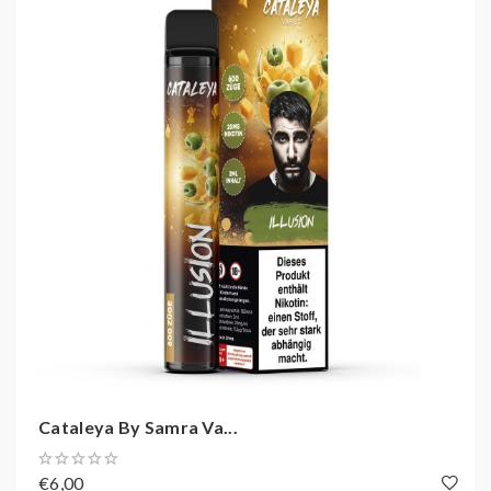
EIN HAUCH VON FRISCHE
Cataleya by Samra Vapez Huracan bringt eine
erfrischende Brise in Ihre Dampfwolke, die Sie beleben
wird. Dieses Produkt ist ideal für Dampfer, die nach
einer aufregenden und erfrischenden Dampferfahrung
suchen. Tauchen Sie ein in die Welt des Huracan und
erleben Sie eine Dampfreise voller Geschmacksfreude
und Frische.
E-Zigaretten Typ:
Einweg
E-Shisha Hersteller:
Cataleya
Nikotinstärke:
Mit Nikotin
Cataleya By Samra Va...
Geschmack:
DessertErdbeere
€6,00