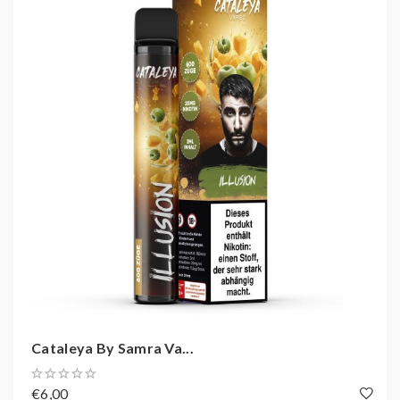
EIN HAUCH VON INTENSITÄT
Cataleya by Samra Vapez Ghetto - Doppelapfel ist wie
ein Hauch von Intensität in Ihrer Dampfwolke. Dieses
Produkt ist ideal für Dampfer, die nach einem starken
und erfrischenden Dampferlebnis suchen. Tauchen Sie
ein in die Welt des doppelten Apfels und erleben Sie
eine Dampfreise voller intensiver
Geschmackseindrücke.
E-Zigaretten Typ:
Einweg
E-Shisha Hersteller:
Cataleya
Nikotinstärke:
Mit Nikotin
Cataleya By Samra Va...
Geschmack:
Apfel
€6,00