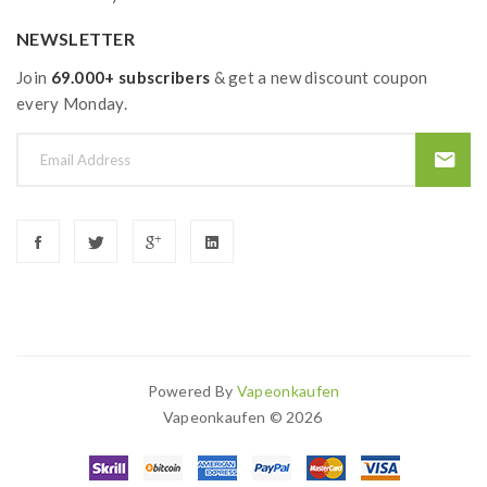
NEWSLETTER
Join
69.000+ subscribers
& get a new discount coupon
every Monday.
Powered By
Vapeonkaufen
Vapeonkaufen © 2026
o Slots Uk
78win
Best Casino Uk
Online Casino Uk
78win
Online Casino
7