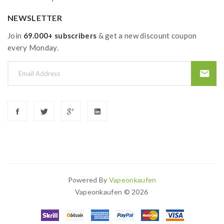
NEWSLETTER
Join
69.000+ subscribers
& get a new discount coupon
every Monday.
Powered By
Vapeonkaufen
Vapeonkaufen © 2026
k
78win
Best Casino Uk
Online Casino Uk
78win
Online Casino
78win
Slot