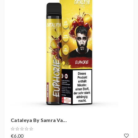
Cataleya by Samra Vapez Aventus ist eine Hommage
an die Eleganz und Raffinesse. Tauchen Sie ein in die
Welt der exquisiten Aromen und den vollmundigen
Tabakgeschmack, der Ihre Sinne verwöhnt. Dieses
Produkt hebt das Dampfen auf ein neues Niveau und
ist ideal für anspruchsvolle Genießer.
Perfekt für
Dampfer, die nach einer exklusiven und luxuriösen
Dampferfahrung suchen. Bestellen Sie dieses Produkt
und genießen Sie den Hauch von Eleganz von
Cataleya by Samra Vapez Aventus.
E-Zigaretten Typ:
Einweg
E-Shisha Hersteller:
Cataleya
Cataleya By Samra Va...
Nikotinstärke:
Mit Nikotin
Geschmack:
ApfelTraube
€6,00