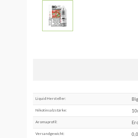
Liquid Hersteller:
Bi
Nikotinsalzstärke:
10
Aromaprofil:
Er
Versandgewicht:
0,