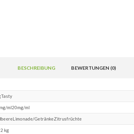
BESCHREIBUNG
BEWERTUNGEN (0)
gTasty
mg/ml20mg/ml
dbeereLimonade/GetränkeZitrusfrüchte
02 kg