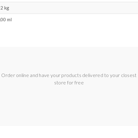
02
kg
,00 ml
Order online and have your products delivered to your closest
store for free