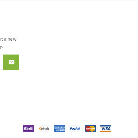
t a new
y.